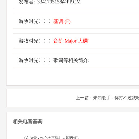
发布者: 3341795158@PP.CM
游牧时光〉〉〉
基调:(F)
游牧时光〉〉〉
音阶:Major[大调]
游牧时光〉〉〉歌词等相关简介:
上一篇：
未知歌手 - 你打不过我
相关电音基调
《左傲雪 - 伤心太平洋》 - 基调:(F)