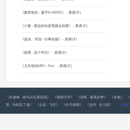
《隆里电丝 - 盛宇D-SHINE》 - 基调:(F)
《小曼 - 最远的你是我最近的爱》 - 基调:(F)
《蓝波、张池 - 往事如烟》 - 基调:(F)
《新禹 - 这个年纪》 - 基调:(F)
《几年前的MP3 - Yee》 - 基调:(F)
《长春峰 - 踏马出征展风采》
《海阔天空》
《游客 - 最真的梦》
《冬眠》
《
英 - 为你丢了魂》
《云朵 - 飞天》
《分手假期》
《龙舟 - 女儿情》
备案