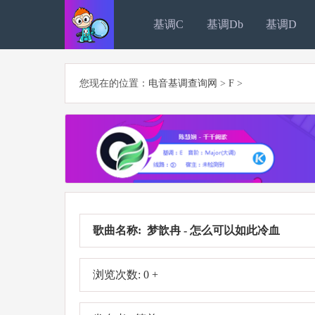
基调C
基调Db
基调D
您现在的位置：
电音基调查询网
>
F
>
歌曲名称: 梦歆冉 - 怎么可以如此冷血
浏览次数: 0 +