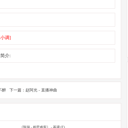
[小调]
简介:
不醉
下一篇：
赵阿光 - 直播神曲
《陈瑞 - 相思难剪》 - 基调:(F)