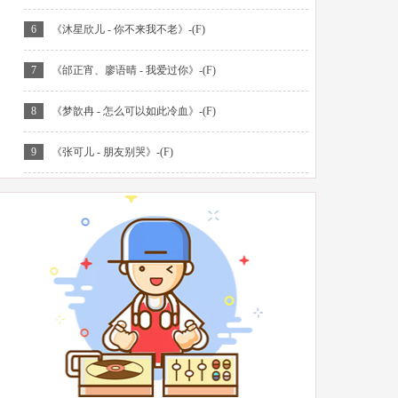
6
《沐星欣儿 - 你不来我不老》-(F)
7
《邰正宵、廖语晴 - 我爱过你》-(F)
8
《梦歆冉 - 怎么可以如此冷血》-(F)
9
《张可儿 - 朋友别哭》-(F)