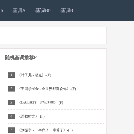
b
基调A
基调Bb
基调B
随机基调推荐F
1
《叶子儿 - 起点》-(F)
2
《王同学Able - 全世界都喜欢你》-(F)
3
《CoCo李玟 - 过完冬季》-(F)
4
《游牧时光》-(F)
5
《刘振宇 - 一半疯了一半算了》-(F)