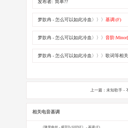
发布者: 简单??
梦歆冉 - 怎么可以如此冷血〉〉〉
基调:(F)
梦歆冉 - 怎么可以如此冷血〉〉〉
音阶:Minor
梦歆冉 - 怎么可以如此冷血〉〉〉歌词等相关
上一篇：
未知歌手 - 
相关电音基调
《隆里电丝 - 盛宇D-SHINE》 - 基调:(F)