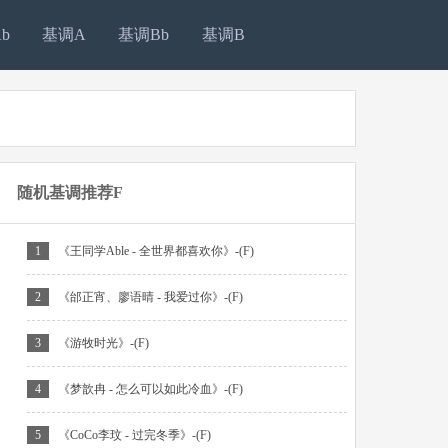
b
基调A
基调Bb
基调B
随机基调推荐F
1
《王同学Able - 全世界都喜欢你》-(F)
2
《邰正宵、廖语晴 - 我爱过你》-(F)
3
《游牧时光》-(F)
4
《梦歆冉 - 怎么可以如此冷血》-(F)
5
《CoCo李玟 - 过完冬季》-(F)