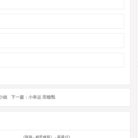
Y小姐
下一篇：
小幸运 田馥甄
《陈瑞 - 相思难剪》 - 基调:(F)