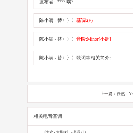
发布者: ???? 噗?
陈小满 - 替〉〉〉
基调:(F)
陈小满 - 替〉〉〉
音阶:Minor[小调]
陈小满 - 替〉〉〉歌词等相关简介:
上一篇：
任然 - 
相关电音基调
《大欢 - 大风吹》 - 基调:(F)