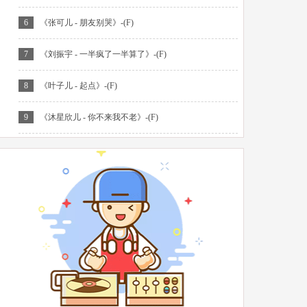
6
《张可儿 - 朋友别哭》-(F)
7
《刘振宇 - 一半疯了一半算了》-(F)
8
《叶子儿 - 起点》-(F)
9
《沐星欣儿 - 你不来我不老》-(F)