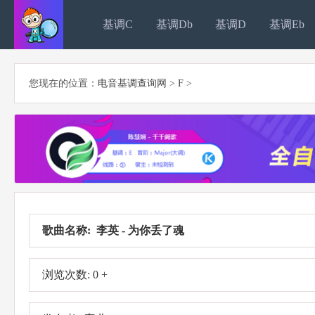
基调C
基调Db
基调D
基调Eb
您现在的位置：
电音基调查询网
>
F
>
歌曲名称: 李英 - 为你丢了魂
浏览次数: 0 +