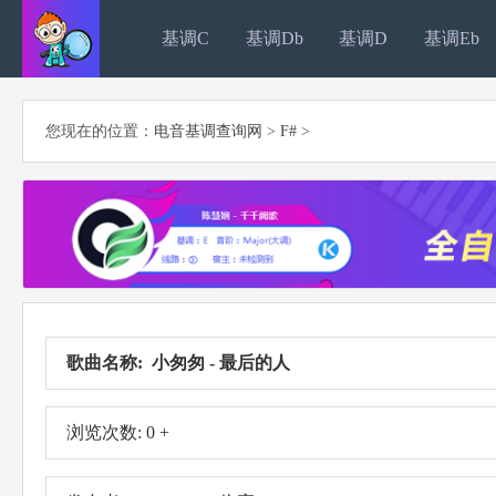
基调C
基调Db
基调D
基调Eb
您现在的位置：
电音基调查询网
>
F#
>
歌曲名称: 小匆匆 - 最后的人
浏览次数: 0 +