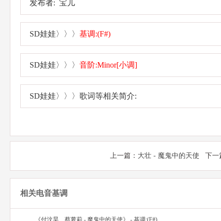
发布者: 宝儿
SD娃娃〉〉〉
基调:(F#)
SD娃娃〉〉〉
音阶:Minor[小调]
SD娃娃〉〉〉歌词等相关简介:
上一篇：
大壮 - 魔鬼中的天使
下一
相关电音基调
《付汶昊、蔡萝莉 - 魔鬼中的天使》 - 基调:(F#)