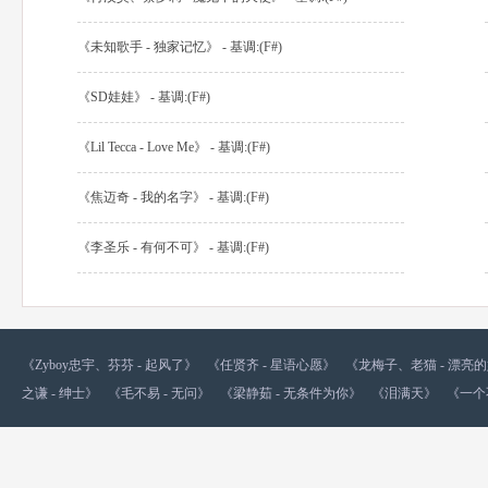
《未知歌手 - 独家记忆》 - 基调:(F#)
《SD娃娃》 - 基调:(F#)
《Lil Tecca - Love Me》 - 基调:(F#)
《焦迈奇 - 我的名字》 - 基调:(F#)
《李圣乐 - 有何不可》 - 基调:(F#)
《Zyboy忠宇、芬芬 - 起风了》
《任贤齐 - 星语心愿》
《龙梅子、老猫 - 漂亮
之谦 - 绅士》
《毛不易 - 无问》
《梁静茹 - 无条件为你》
《泪满天》
《一个