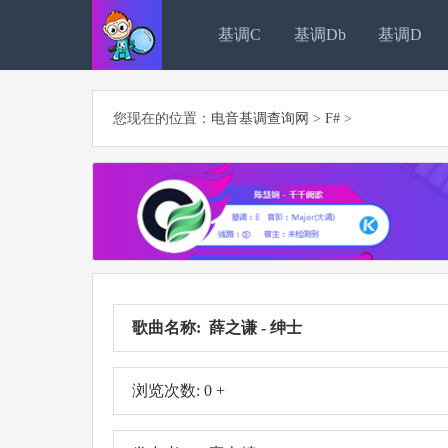
基调C
基调Db
基调D
您现在的位置：
电音基调查询网
>
F#
>
歌曲名称: 薛之谦 - 绅士
浏览次数: 0 +