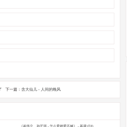
了
下一篇：
含大仙儿 - 人间的晚风
《崔伟立、孙艺琪 - 怎么爱都爱不够》 - 基调:(F#)