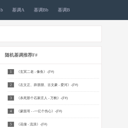
b
基调A
基调Bb
基调B
随机基调推荐F#
1
《玄冥二老 - 像鱼》-(F#)
2
《左文正、薛朋朋、古文豪 - 爱河》-(F#)
3
《杀死那个石家庄人 - 万豹》-(F#)
4
《蒙面哥 - -一亿个伤心》-(F#)
5
《花僮 - 流浪》-(F#)