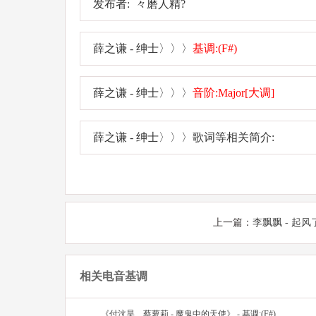
发布者: 々磨人精?
薛之谦 - 绅士〉〉〉
基调:(F#)
薛之谦 - 绅士〉〉〉
音阶:Major[大调]
薛之谦 - 绅士〉〉〉歌词等相关简介:
上一篇：
李飘飘 - 起风
相关电音基调
《付汶昊、蔡萝莉 - 魔鬼中的天使》 - 基调:(F#)