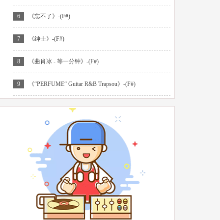
6
《忘不了》-(F#)
7
《绅士》-(F#)
8
《曲肖冰 - 等一分钟》-(F#)
9
《“PERFUME“ Guitar R&B Trapsou》-(F#)