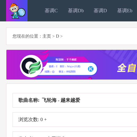
基调C
基调Db
基调D
基调Eb
您现在的位置：
主页
>
D
>
歌曲名称: 飞轮海 - 越来越爱
浏览次数: 0 +