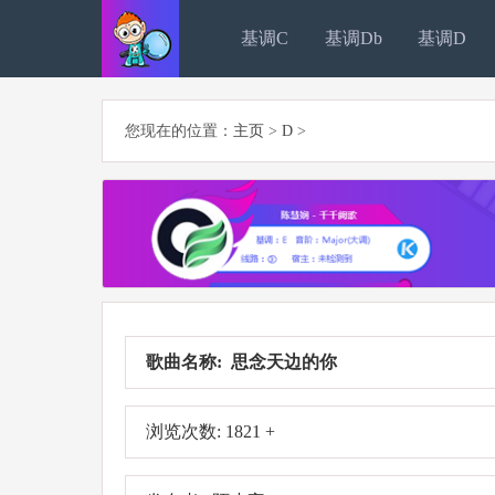
基调C
基调Db
基调D
您现在的位置：
主页
>
D
>
歌曲名称: 思念天边的你
浏览次数: 1821 +