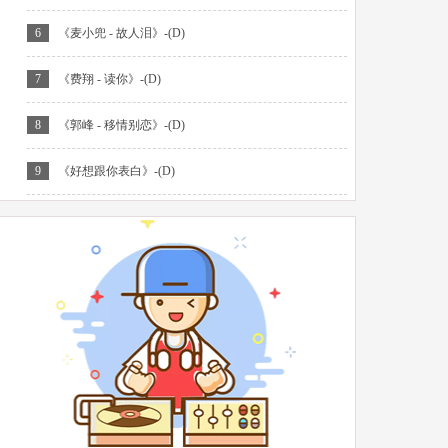
6
《麦小兜 - 故人泪》-(D)
7
《费翔 - 读你》-(D)
8
《郭峰 - 移情别恋》-(D)
9
《好想跟你表白》-(D)