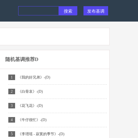
发布基调
随机基调推荐D
1
《我的好兄弟》-(D)
2
《白骨哀》-(D)
3
《花飞花》-(D)
4
《牛仔很忙》-(D)
5
《李瑨瑶 - 寂寞的季节》-(D)