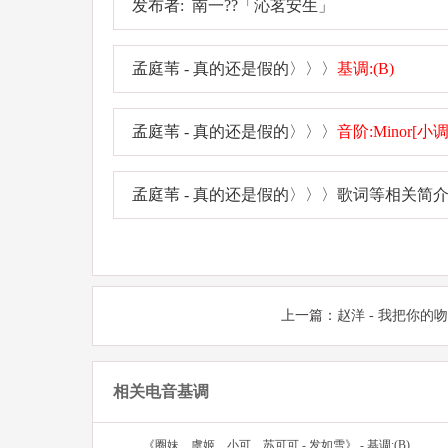
发布者: 南一??「沁茗安生」
孟庭苇 - 真的还是假的〉〉〉
基调:(B)
孟庭苇 - 真的还是假的〉〉〉
音阶:Minor[小调
孟庭苇 - 真的还是假的〉〉〉歌词等相关简介
上一篇：
赵洋 - 我把你的
相关电音基调
《圈妹、虞姬、小可、苏可可 - 发如雪》 - 基调:(B)