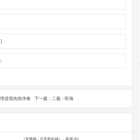
]
:
吻埋进我伤痕伴奏
下一篇：
二薇 - 听海
《宋雅萌 - 月亮惹的祸》 - 基调:(B)