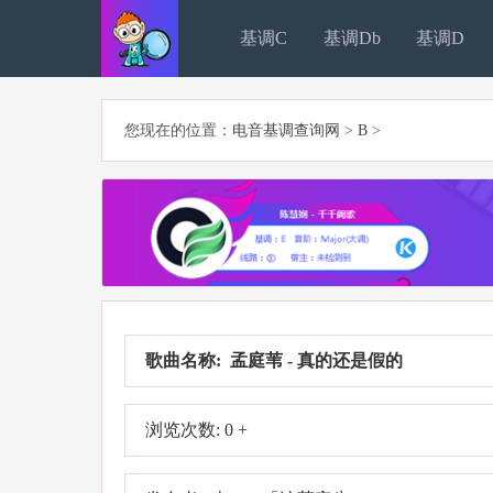
基调C
基调Db
基调D
您现在的位置：
电音基调查询网
>
B
>
歌曲名称: 孟庭苇 - 真的还是假的
浏览次数: 0 +