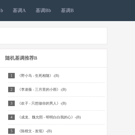
b
基调A
基调Bb
基调B
随机基调推荐B
1
《野小马 - 生死相随》-(B)
2
《李凌薇 - 三月里的小雨》-(B)
3
《欢子 - 只想做你的男人》-(B)
4
《成龙、魏允熙 - 明明白白我的心》-(B)
5
《陈楷文 - 发现》-(B)