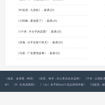
《叶炫清 - 九张机》 - 基调:(D)
《小阿枫 - 爱就爱了》 - 基调:(D)
《1个球 - 不分手的恋爱》 - 基调:(D)
《浩瀚 - 分手在那个秋天》 - 基调:(D)
《马蓉 - 广东爱情故事》 - 基调:(D)
《成龙、金喜善 - 神话》
《高安、牧羊 - 在心里从此永远有》
《子木 - 让我
你》
《D - 红色高跟鞋》
《《Ay》杀手耗kim23 高品质纯伴奏》
《冯提莫 - 